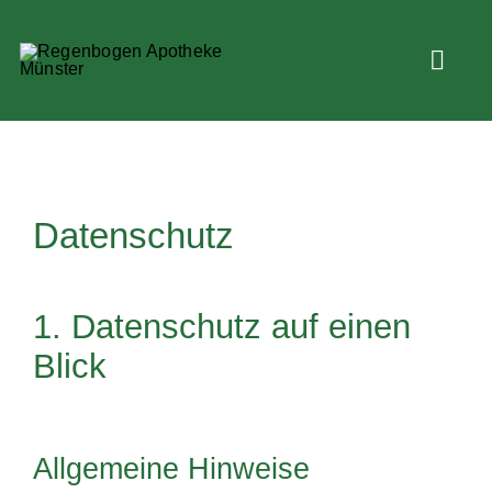
Zum
Inhalt
Toggl
springen
Navig
Willko
Datenschutz
Service
Über U
1. Datenschutz auf einen
Blick
FAQ
Kontakt
Allgemeine Hinweise